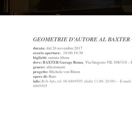
GEOMETRIE D’AUTORE AL BAXTER
durata:
dal 26 novembre 2017
orario apertura:
10:00-19:30
biglietti:
entrata libera
dove: BAXTER Garage Roma
,
Via Gregorio VII, 308/310 –
genere:
allestimenti
progetto:
Michele von Büren
opere di:
Bato
info:
Rvb Arts
, tel. 06 6869505 (dalle 11.00- 20.00) – E-mail:
6869505