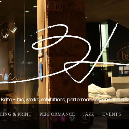
Bato - bio, works, exhibitions, performances and videos
HING & PRINT
PERFORMANCE
JAZZ
EVENTS